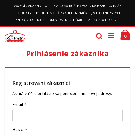
VÁŽENÍ ZÁKAZNÍCI, OD 1.6.2023 SA RUŠÍ PREVÁDZKA E SHOPU, NAŠE
PRODUKTY SI BUDETE MÔCŤ ZAKÚPIŤ AJ NAĎALEJ V PARTNERSKÝCH
PREDAJNIACH NA CELOM SLOVENSKU. ĎAKUJEME ZA POCHOPENIE.
Preskočiť
Ko
k
Hľadať
pol
0
obsahu
Prihlásenie zákazníka
Registrovaní zákazníci
Ak máte účet, prihláste sa pomocou e-mailovej adresy.
Email
Heslo