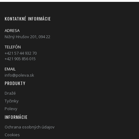
KONTATKNÉ INFORMÁCIE
ADRESA
Nižný Hrušov 201, 094 22
TELEFÓN
+421 57 44 932 70
+421 905 856 015
EMAIL
info@poleva.sk
PRODUKTY
Dražé
Tyčinky
Polevy
INFORMÁCIE
Ochrana osobných údajov
Cookies