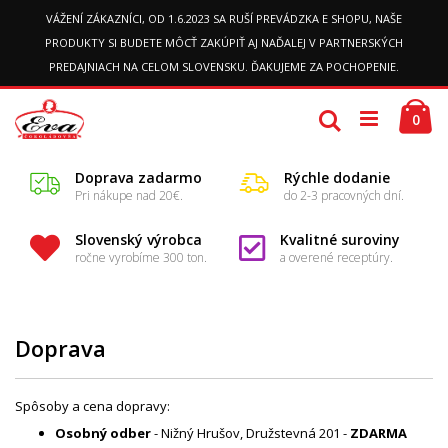
VÁŽENÍ ZÁKAZNÍCI, OD 1.6.2023 SA RUŠÍ PREVÁDZKA E SHOPU, NAŠE
PRODUKTY SI BUDETE MÔCŤ ZAKÚPIŤ AJ NAĎALEJ V PARTNERSKÝCH
PREDAJNIACH NA CELOM SLOVENSKU. ĎAKUJEME ZA POCHOPENIE.
Preskočiť
Ko
k
Hľadať
pol
0
obsahu
Doprava zadarmo
Rýchle dodanie
Pri nákupe nad 20€.
do 2-3 pracovných dní.
Slovenský výrobca
Kvalitné suroviny
ročne vyrobíme 300 ton.
a overené receptúry.
Doprava
Spôsoby a cena dopravy:
Osobný odber
- Nižný Hrušov, Družstevná 201 -
ZDARMA