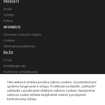
PRODUKTY
Dražé
Tyčinky
Polevy
INFORMÁCIE
Ochrana osobných údajov
Cookies
Obchodné podmienky
ĎALŠIE
O nás
Kontaktujte nás
Rozšírené vyhľadávanie
Táto webová stránka používa súbory cookies. Sú potrebné pre
správne fungovanie e-shopu. Po kliknuti na tlačidlo „Súhlasím“
súhlasíte s používaním všetkých súborov cookies. Nastavenia
poleva.sk © 2020. Všetky práva vyhradené.
súborov cookie môžete kedykoľvek zmeniť a poskytnúť
kontrolovaný súhlas.