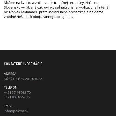
Dbáme na kvalitu a zachovanie tradičnej receptúry. Naše na
Slovensku vyrábané cukrovinky spĺňajú prísne kvalitatívne kritériá.
Akúkoľvek reklamáciu preto individuálne prešetríme a nájdeme
vhodné riešenie k obojstrannej spokojnosti.
KONTATKNÉ INFORMÁCIE
ADRESA
Nižný Hrušov 201, 094 22
TELEFÓN
+421 57 44 932 70
+421 905 856 015
EMAIL
info@poleva.sk