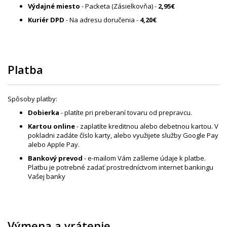
Výdajné miesto
- Packeta (Zásielkovňa) -
2,95€
Kuriér DPD
- Na adresu doručenia -
4,20€
Platba
Spôsoby platby:
Dobierka
- platíte pri preberaní tovaru od prepravcu.
Kartou online
- zaplatíte kreditnou alebo debetnou kartou. V
pokladni zadáte číslo karty, alebo využijete služby Google Pay
alebo Apple Pay.
Bankový prevod
- e-mailom Vám zašleme údaje k platbe.
Platbu je potrebné zadať prostredníctvom internet bankingu
Vašej banky
Výmena a vrátenie