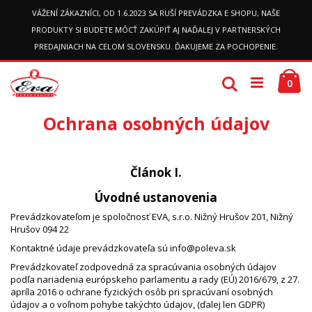
VÁŽENÍ ZÁKAZNÍCI, OD 1.6.2023 SA RUŠÍ PREVÁDZKA E SHOPU, NAŠE
PRODUKTY SI BUDETE MÔCŤ ZAKÚPIŤ AJ NAĎALEJ V PARTNERSKÝCH
PREDAJNIACH NA CELOM SLOVENSKU. ĎAKUJEME ZA POCHOPENIE.
Preskočiť
Ko
k
Hľadať
pol
0
obsahu
Ochrana osobných údajov
Článok I.
Úvodné ustanovenia
Prevádzkovateľom je spoločnosť EVA, s.r.o. Nižný Hrušov 201, Nižný
Hrušov 094 22
Kontaktné údaje prevádzkovateľa sú info@poleva.sk
Prevádzkovateľ zodpovedná za spracúvania osobných údajov
podľa nariadenia európskeho parlamentu a rady (EÚ) 2016/679, z 27.
apríla 2016 o ochrane fyzických osôb pri spracúvaní osobných
údajov a o voľnom pohybe takýchto údajov, (ďalej len GDPR)