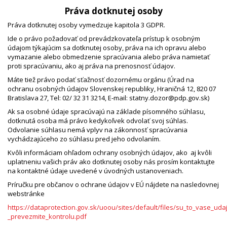
Práva dotknutej osoby
Práva dotknutej osoby vymedzuje kapitola 3 GDPR.
Ide o právo požadovať od prevádzkovateľa prístup k osobným
údajom týkajúcim sa dotknutej osoby, práva na ich opravu alebo
vymazanie alebo obmedzenie spracúvania alebo práva namietať
proti spracúvaniu, ako aj práva na prenosnosť údajov.
Máte tiež právo podať sťažnosť dozornému orgánu (Úrad na
ochranu osobných údajov Slovenskej republiky, Hraničná 12, 820 07
Bratislava 27, Tel: 02/ 32 31 3214, E-mail: statny.dozor@pdp.gov.sk)
Ak sa osobné údaje spracúvajú na základe písomného súhlasu,
dotknutá osoba má právo kedykoľvek odvolať svoj súhlas.
Odvolanie súhlasu nemá vplyv na zákonnosť spracúvania
vychádzajúceho zo súhlasu pred jeho odvolaním.
Kvôli informáciam ohľadom ochrany osobných údajov, ako aj kvôli
uplatneniu vašich práv ako dotknutej osoby nás prosím kontaktujte
na kontaktné údaje uvedené v úvodných ustanoveniach.
Príručku pre občanov o ochrane údajov v EÚ nájdete na nasledovnej
webstránke
https://dataprotection.gov.sk/uoou/sites/default/files/su_to_vase_uda
_prevezmite_kontrolu.pdf