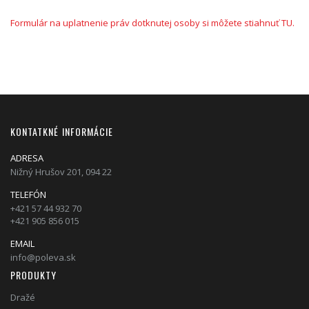
Formulár na uplatnenie práv dotknutej osoby si môžete stiahnuť TU.
KONTATKNÉ INFORMÁCIE
ADRESA
Nižný Hrušov 201, 094 22
TELEFÓN
+421 57 44 932 70
+421 905 856 015
EMAIL
info@poleva.sk
PRODUKTY
Dražé