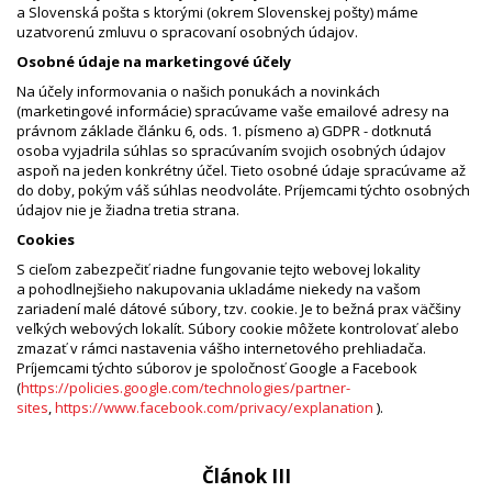
a Slovenská pošta s ktorými (okrem Slovenskej pošty) máme
uzatvorenú zmluvu o spracovaní osobných údajov.
Osobné údaje na marketingové účely
Na účely informovania o našich ponukách a novinkách
(marketingové informácie) spracúvame vaše emailové adresy na
právnom základe článku 6, ods. 1. písmeno a) GDPR - dotknutá
osoba vyjadrila súhlas so spracúvaním svojich osobných údajov
aspoň na jeden konkrétny účel. Tieto osobné údaje spracúvame až
do doby, pokým váš súhlas neodvoláte. Príjemcami týchto osobných
údajov nie je žiadna tretia strana.
Cookies
S cieľom zabezpečiť riadne fungovanie tejto webovej lokality
a pohodlnejšieho nakupovania ukladáme niekedy na vašom
zariadení malé dátové súbory, tzv. cookie. Je to bežná prax väčšiny
veľkých webových lokalít. Súbory cookie môžete kontrolovať alebo
zmazať v rámci nastavenia vášho internetového prehliadača.
Príjemcami týchto súborov je spoločnosť Google a Facebook
(
https://policies.google.com/technologies/partner-
sites
,
https://www.facebook.com/privacy/explanation
).
Článok III