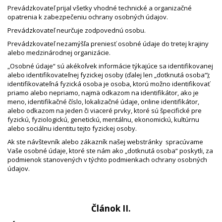
Prevádzkovateľ prijal všetky vhodné technické a organizačné
opatrenia k zabezpečeniu ochrany osobných údajov.
Prevádzkovateľ neurčuje zodpovednú osobu.
Prevádzkovateľ nezamýšľa preniesť osobné údaje do tretej krajiny
alebo medzinárodnej organizácie.
„Osobné údaje“ sú akékoľvek informácie týkajúce sa identifikovanej
alebo identifikovateľnej fyzickej osoby (ďalej len „dotknutá osoba“);
identifikovateľná fyzická osoba je osoba, ktorú možno identifikovať
priamo alebo nepriamo, najmä odkazom na identifikátor, ako je
meno, identifikačné číslo, lokalizačné údaje, online identifikátor,
alebo odkazom na jeden či viaceré prvky, ktoré sú špecifické pre
fyzickú, fyziologickú, genetickú, mentálnu, ekonomickú, kultúrnu
alebo sociálnu identitu tejto fyzickej osoby.
Ak ste návštevník alebo zákazník našej webstránky spracúvame
Vaše osobné údaje, ktoré ste nám ako „dotknutá osoba“ poskytli, za
podmienok stanovených v týchto podmienkach ochrany osobných
údajov.
Článok II.