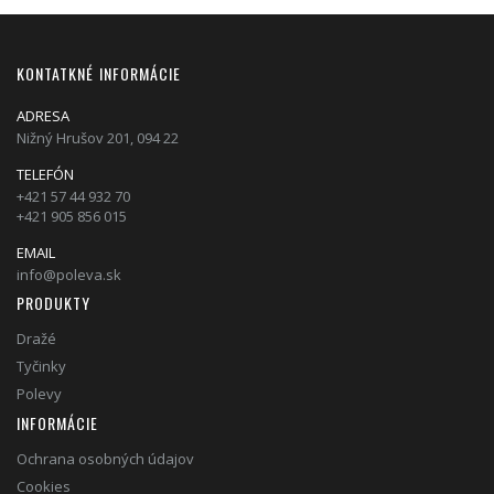
KONTATKNÉ INFORMÁCIE
ADRESA
Nižný Hrušov 201, 094 22
TELEFÓN
+421 57 44 932 70
+421 905 856 015
EMAIL
info@poleva.sk
PRODUKTY
Dražé
Tyčinky
Polevy
INFORMÁCIE
Ochrana osobných údajov
Cookies