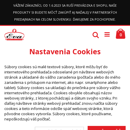
VÁŽENÍ ZÁKAZNÍCI, OD 1.6.2023 SA RUŠÍ PREVÁDZKA E SHOPU, NAŠE
PRODUKTY SI BUDETE MÔCŤ ZAKÚPIŤ AJ NAĎALEJ V PARTNERSKÝCH
PREDAJNIACH NA CELOM SLOVENSKU. ĎAKUJEME ZA POCHOPENIE.
Preskočiť
Ko
k
Hľadať
pol
0
obsahu
Nastavenia Cookies
Súbory cookies sú malé textové súbory, ktoré môžu byť do
internetového prehliadača odosielané pri návšteve webových
stránok a ukladané do vášho zariadenia (počítača alebo do iného
zariadenia s prístupom na internet, ako napr. smartphone alebo
tablet). Súbory cookies sa ukladajú do priečinka pre súbory vášho
internetového prehliadača. Cookies obvykle obsahujú názov
webovej stránky, z ktorej pochádzajú a dátum svojho vzniku. Pri
ďalšej návšteve stránky webový prehliadač znovu načíta súbory
cookies a tieto informácie odošle späť webovej stránke, ktorá
pôvodne cookies vytvorila. Súbory cookies, ktoré používame,
nepoškodzujú váš počítač.