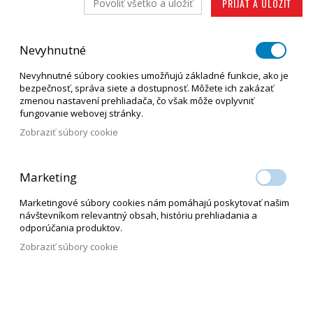
PRIJAŤ A ULOŽIŤ
Povoliť všetko a uložiť
Nevyhnutné
Nevyhnutné súbory cookies umožňujú základné funkcie, ako je
bezpečnosť, správa siete a dostupnosť. Môžete ich zakázať
zmenou nastavení prehliadača, čo však môže ovplyvniť
fungovanie webovej stránky.
Zobraziť súbory cookie
Marketing
Marketingové súbory cookies nám pomáhajú poskytovať našim
návštevníkom relevantný obsah, históriu prehliadania a
odporúčania produktov.
Zobraziť súbory cookie