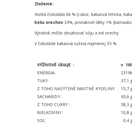
Zloženie:
Horká čokoláda 66 % (cukor, kakaová hmota, kakaov
kešu orechov
33%, povlakové látky 1% (karnaubský
Výrobok môže obsahovať sóju a iné orechy.
V čokoláde kakaová sušina najmenej 35 %.
VÝŽIVOVÉ ÚDAJE :
v 10
ENERGIA:
2319k
TUKY :
37,1 
Z TOHO NASÝTENÉ MASTNÉ KYSELINY:
15,7 
SACHARIDY :
43,6 
Z TOHO CUKRY :
38,3 
BIELKOVINY :
10,8 
SOĽ:
0,4 