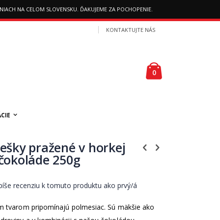
AJNIACH NA CELOM SLOVENSKU. ĎAKUJEME ZA POCHOPENIE.
KONTAKTUJTE NÁS
Košík
položky
0
CIE
iešky pražené v horkej
čokoláde 250g
íše recenziu k tomuto produktu ako prvý/á
im tvarom pripomínajú polmesiac. Sú mäkšie ako