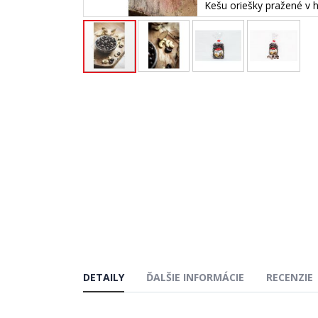
Kešu oriešky pražené v 
Preskočiť
na
začiatok
galérie
obrázkov
DETAILY
ĎALŠIE INFORMÁCIE
RECENZIE