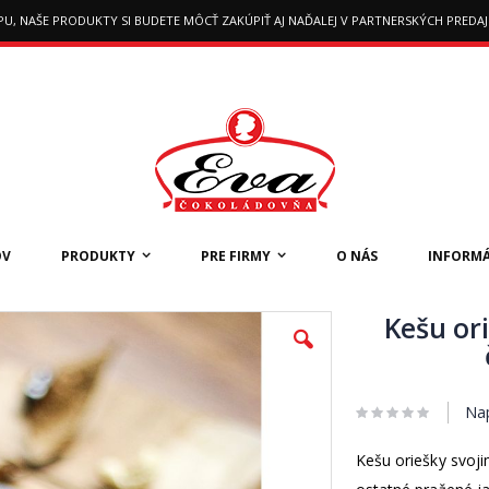
SHOPU, NAŠE PRODUKTY SI BUDETE MÔCŤ ZAKÚPIŤ AJ NAĎALEJ V PARTNERSKÝCH PRED
OV
PRODUKTY
PRE FIRMY
O NÁS
INFORMÁ
Kešu or
Nap
Kešu oriešky svoj