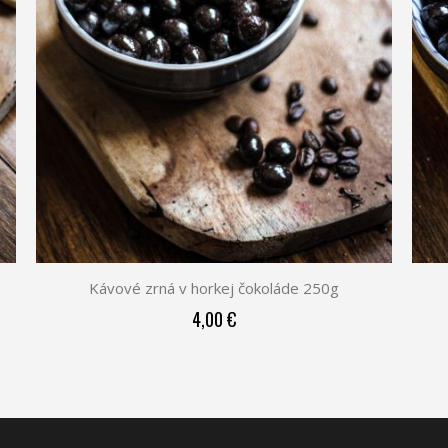
Kávové zrná v horkej čokoláde 250g
4,00 €