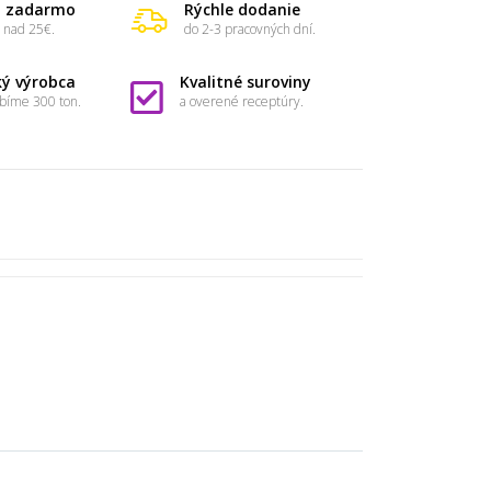
Kešu oriešky pražené v horkej čokoláde 250g
a zadarmo
Rýchle dodanie
 nad 25€.
do 2-3 pracovných dní.
ký výrobca
Kvalitné suroviny
bíme 300 ton.
a overené receptúry.