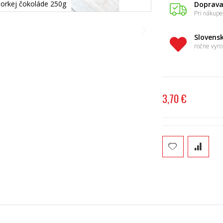
horkej čokoláde 250g
Doprav
Pri nákupe
Slovens
ročne vyro
3,70 €