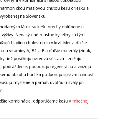
adroviny a v kombinácii s našou čokoládou
 harmonickou maslovou chuťou kešu oriešku a
 vyrobenej na Slovensku.
ahodarných látok sú kešu orechy obľúbené u
j výživy. Nenasýtené mastné kyseliny sú tými
ižujú hladinu cholesterolu v krvi. Medzi ďalšie
tria vitamíny A, B1 a E a ďalšie minerály (zinok,
ky tiež posilňujú nervovú sústavu - znižujú
u, podráždenie, podporujú regeneráciu a znižujú
kému obsahu horčíka podporujú správnu činnosť
lepšujú myslenie a pamäť, uvoľňujú svaly pri
ní.
adšie kombinácie, odporúčame kešu v
mliečnej