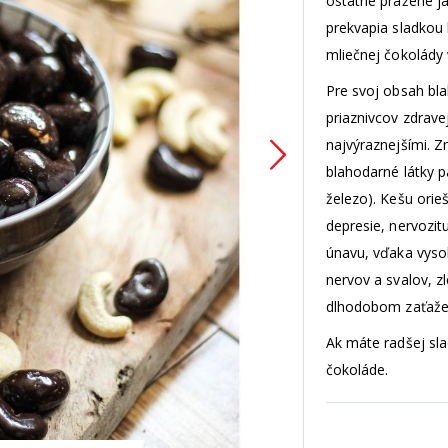
ostatné pražené j
prekvapia sladkou
mliečnej čokolády
Pre svoj obsah bl
priaznivcov zdrave
najvýraznejšími. Zn
blahodarné látky pa
železo). Kešu orieš
depresie, nervozit
únavu, vďaka vyso
nervov a svalov, z
dlhodobom zaťaže
Ak máte radšej sl
čokoláde.