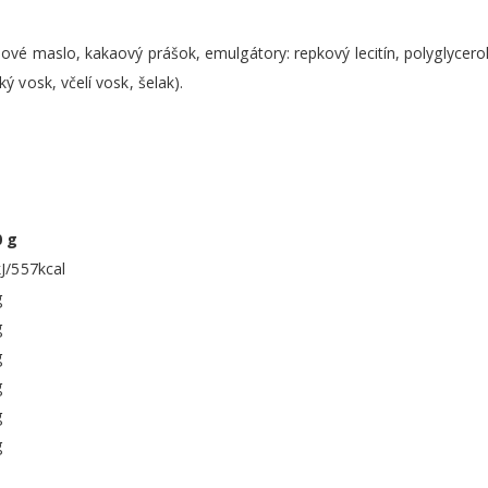
é maslo, kakaový prášok, emulgátory: repkový lecitín, polyglycerolp
 vosk, včelí vosk, šelak).
0 g
J/557kcal
g
g
g
g
g
g