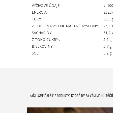
VÝŽIVOVÉ ÚDAJE :
v 10
ENERGIA:
2325k
TUKY :
36,5 
Z TOHO NASÝTENÉ MASTNÉ KYSELINY:
25,3 
SACHARIDY :
51,2 
Z TOHO CUKRY :
5,6 g
BIELKOVINY :
5,7 g
SOĽ:
0,2 g
NAŠLI SME ĎALŠIE PRODUKTY, KTORÉ BY SA VÁM MOHLI PÁČIŤ