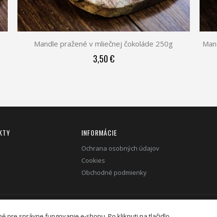
Mandle pražené v mliečnej čokoláde 250g
Mand
3,50 €
KTY
INFORMÁCIE
Ochrana osobných údajov
Cookies
Obchodné podmienky
 pre správne fungovanie e-shopu. Po kliknuti na tlačidlo
sk © 2020. Všetky práva vyhradené.