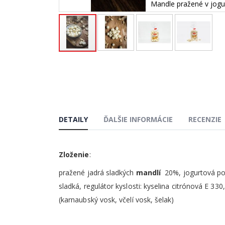
Mandle pražené v jogu
Preskočiť
na
začiatok
galérie
obrázkov
DETAILY
ĎALŠIE INFORMÁCIE
RECENZIE
Zloženie
:
pražené jadrá sladkých
mandlí
20%, jogurtová pol
sladká, regulátor kyslosti: kyselina citrónová E 33
(karnaubský vosk, včelí vosk, šelak)