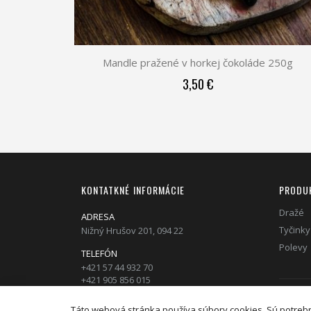
Mandle pražené v horkej čokoláde 250g
3,50 €
KONTATKNÉ INFORMÁCIE
PRODU
Dražé
ADRESA
Tyčinky
Nižný Hrušov 201, 094 22
Polevy
TELEFÓN
+421 57 44 932 70
+421 905 856 015
EMAIL
Táto webová stránka používa súbory cookies. Sú potrebné
poleva.