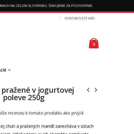
AJNIACH NA CELOM SLOVENSKU. ĎAKUJEME ZA POCHOPENIE.
KONTAKTUJTE NÁS
Košík
položky
0
CIE
pražené v jogurtovej
poleve 250g
íše recenziu k tomuto produktu ako prvý/á
tej chuti a pražených mandlí zanecháva v ústach