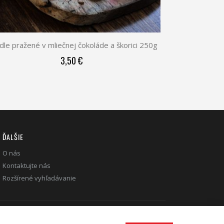
le pražené v mliečnej čokoláde a škorici 250g
3,50 €
ĎALŠIE
O nás
Kontaktujte nás
Rozšírené vyhľadávanie