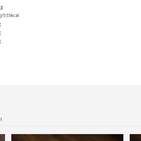
0g
J/555kcal
g
g
g
!