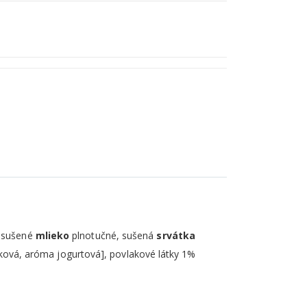
Mandle pražené v jogurtovej poleve 250g
, sušené
mlieko
plnotučné, sušená
srvátka
nilková, aróma jogurtová], povlakové látky 1%