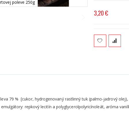
rtovej poleve 250g
3,20 €
eva 79 % [cukor, hydrogenovaný rastlinný tuk (palmo-jadrový olej)
0, emulgátory: repkový lecitín a polyglycerolpolyricínoleát, aróma va