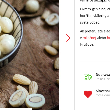
veľmi osviežujúci 
Okrem geniálnej c
horčíka, vlákniny a
svete vôbec.
Ak preferujete sl
v
mliečnej
alebo
h
Hrušove.
Doprav
Pri nákupe
Slovens
ročne vyro