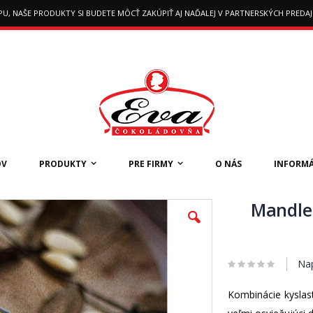
SHOPU, NAŠE PRODUKTY SI BUDETE MÔCŤ ZAKÚPIŤ AJ NAĎALEJ V PARTNERSKÝCH PRED
OV
PRODUKTY
PRE FIRMY
O NÁS
INFORMÁ
Mandle 
Nap
Kombinácie kyslas