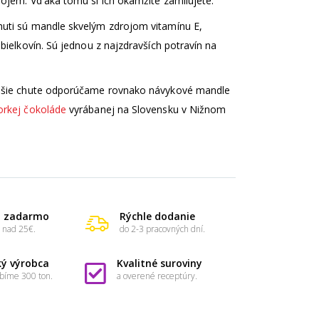
dojem. Vd'aka tomu si ich okamžite zamilujete.
huti sú mandle skvelým zdrojom vitamínu E,
 bielkovín. Sú jednou z najzdravších potravín na
adšie chute odporúčame rovnako návykové mandle
orkej čokoláde
vyrábanej na Slovensku v Nižnom
a zadarmo
Rýchle dodanie
 nad 25€.
do 2-3 pracovných dní.
ký výrobca
Kvalitné suroviny
bíme 300 ton.
a overené receptúry.