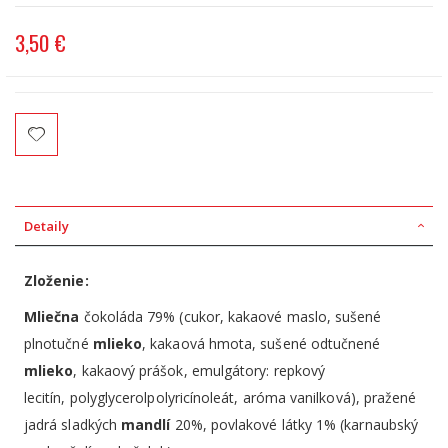
3,50 €
Detaily
Zloženie:
Mliečna
čokoláda 79% (cukor, kakaové maslo, sušené
plnotučné
mlieko
, kakaová hmota, sušené odtučnené
mlieko
, kakaový prášok, emulgátory: repkový
lecitín, polyglycerolpolyricínoleát, aróma vanilková), pražené
jadrá sladkých
mandlí
20%, povlakové látky 1% (karnaubský