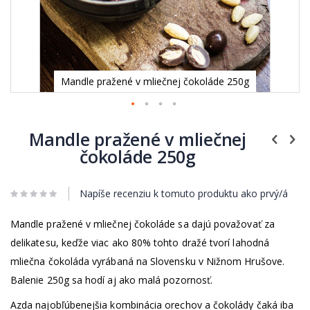
Mandle pražené v mliečnej čokoláde 250g
Preskočiť
na
Mandle pražené v mliečnej
začiatok
čokoláde 250g
galérie
obrázkov
Napíše recenziu k tomuto produktu ako prvý/á
Mandle pražené v mliečnej čokoláde sa dajú považovať za
delikatesu, keďže viac ako 80% tohto dražé tvorí lahodná
mliečna čokoláda vyrábaná na Slovensku v Nižnom Hrušove.
Balenie 250g sa hodí aj ako malá pozornosť.
Azda najobľúbenejšia kombinácia orechov a čokolády čaká iba