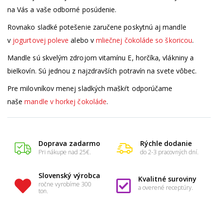
na Vás a vaše odborné posúdenie.
Rovnako sladké potešenie zaručene poskytnú aj mandle
v
jogurtovej poleve
alebo v
mliečnej čokoláde so škoricou
.
Mandle sú skvelým zdrojom vitamínu E, horčíka, vlákniny a
bielkovín. Sú jednou z najzdravších potravín na svete vôbec.
Pre milovníkov menej sladkých maškŕt odporúčame
naše
mandle v horkej čokoláde
.
Doprava zadarmo
Rýchle dodanie
Pri nákupe nad 25€.
do 2-3 pracovných dní.
Slovenský výrobca
Kvalitné suroviny
ročne vyrobíme 300
a overené receptúry.
ton.