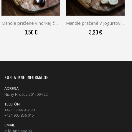
Mandle pražené v horkej čokoláde 250g
Mandle pražené v jogurtovej poleve 250g
3,50 €
3,20 €
KONTATKNÉ INFORMÁCIE
ADRESA
Nižný Hrušov 201, 094 22
TELEFÓN
+421 57 44 932 70
+421 905 856 015
EMAIL
info@poleva.sk