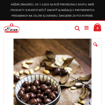
VÁŽENÍ ZÁKAZNÍCI, OD 1.6.2023 SA RUŠÍ PREVÁDZKA E SHOPU, NAŠE
PRODUKTY SI BUDETE MÔCŤ ZAKÚPIŤ AJ NAĎALEJ V PARTNERSKÝCH
PREDAJNIACH NA CELOM SLOVENSKU. ĎAKUJEME ZA POCHOPENIE.
Preskočiť
Ko
k
Hľadať
pol
0
obsahu
Prejdite
na
koniec
galérie
obrázkov