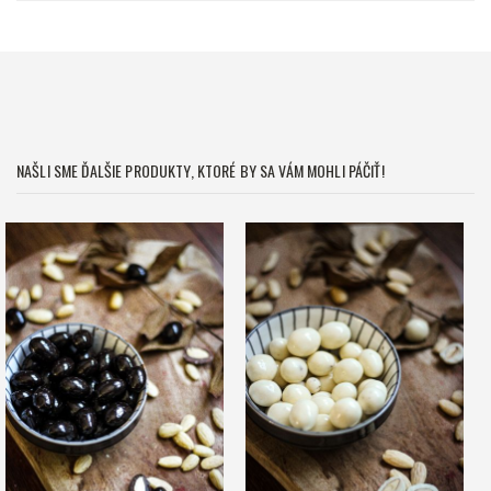
NAŠLI SME ĎALŠIE PRODUKTY, KTORÉ BY SA VÁM MOHLI PÁČIŤ!