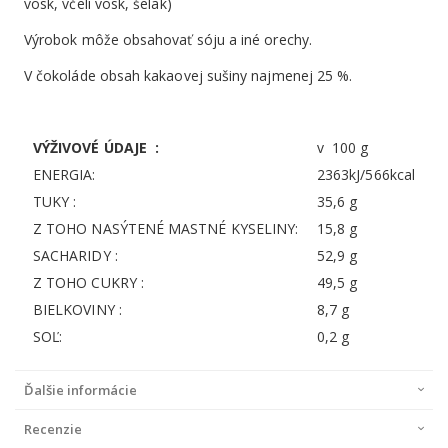
vosk, včelí vosk, šelak)
Výrobok môže obsahovať sóju a iné orechy.
V čokoláde obsah kakaovej sušiny najmenej 25 %.
VÝŽIVOVÉ ÚDAJE :
v 100 g
ENERGIA:
2363kJ/566kcal
TUKY :
35,6 g
Z TOHO NASÝTENÉ MASTNÉ KYSELINY:
15,8 g
SACHARIDY :
52,9 g
Z TOHO CUKRY :
49,5 g
BIELKOVINY :
8,7 g
SOĽ:
0,2 g
Ďalšie informácie
Recenzie